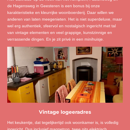
de Hagensweg in Geesteren is een bonus bij onze
karakteristieke en kleurrijke woonboerderij. Daar willen we
anderen van laten meegenieten. Het is niet superdeluxe, maar
wel erg authentiek, sfeervol en nostalgisch ingericht met tal
van vintage elementen en veel grappige, kunstzinnige en
verrassende dingen. En je zit privé in een minihuisje.
Vintage logeeradres
Het keukentje, dat tegelijkertijd ook woonkamer is, is volledig
ingericht. Dus inclusief magnetron, twee pits elektrisch